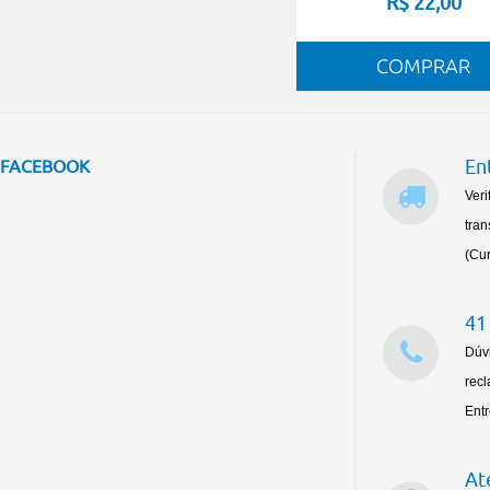
R$ 22,00
En
FACEBOOK
Veri
tran
(Cur
41
Dúv
rec
Ent
At