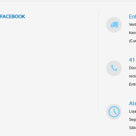
En
FACEBOOK
Veri
tran
(Cur
41
Dúv
rec
Ent
At
Loja
Seg
Sáb