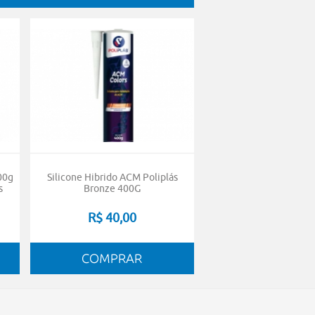
00g
Silicone Hibrido ACM Poliplás
s
Bronze 400G
R$ 40,00