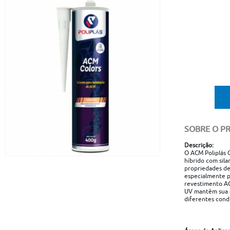
SOBRE O P
Descrição:
O ACM Poliplás 
híbrido com sila
propriedades de
especialmente p
revestimento AC
UV mantêm sua c
diferentes condi