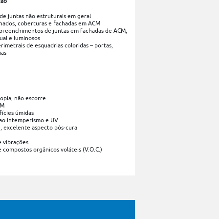
ção
e juntas não estruturais em geral
hados, coberturas e fachadas em ACM
preenchimentos de juntas em fachadas de ACM,
ual e luminosos
imetrais de esquadrias coloridas – portas,
ias
opia, não escorre
CM
ícies úmidas
a ao intemperismo e UV
 excelente aspecto pós-cura
e vibrações
 compostos orgânicos voláteis (V.O.C.)