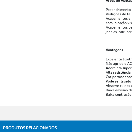
Áreas de Aplica
Preenchimento d
Vedações de tel
Acabamentos e 
comunicação vis
Acabamentos per
janelas, caixilhar
Vantagens
Excelente tixotr
Não agride o A
Adere em superf
Alta resistênci
Cor permanente,
Pode ser lavado
Absorve ruídos 
Baixa emissão de
Baixa contração
PRODUTOS RELACIONADOS