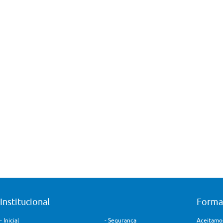
Institucional
Forma
-
Inicial
-
Segurança
Aceitamos