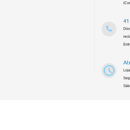
(Cur
41
Dúv
rec
Ent
At
Loja
Seg
Sáb