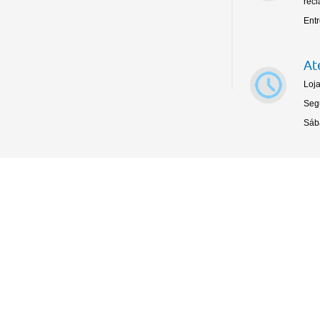
rec
Ent
At
Loja
Seg
Sáb