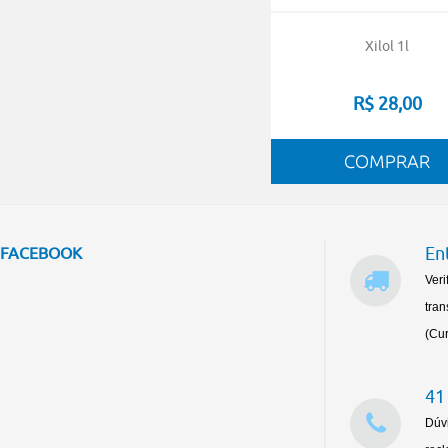
Xilol 1l
R$ 28,00
En
FACEBOOK
Veri
tran
(Cur
41
Dúv