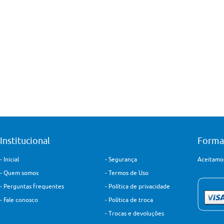
Institucional
Forma
-
Inicial
-
Segurança
Aceitamos
-
Quem somos
-
Termos de Uso
-
Perguntas frequentes
-
Política de privacidade
-
Fale conosco
-
Política de troca
-
Trocas e devoluções