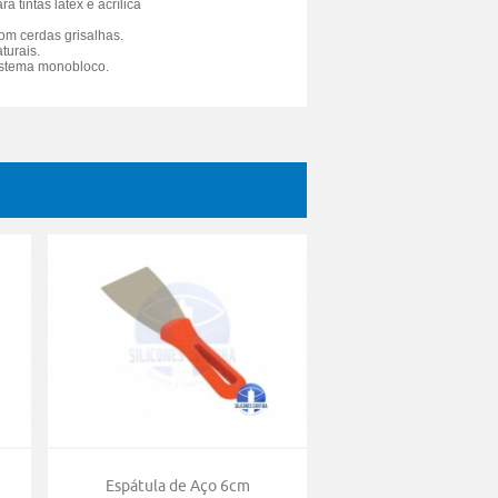
a tintas látex e acrílica
om cerdas grisalhas.
turais.
istema monobloco.
Espátula de Aço 6cm