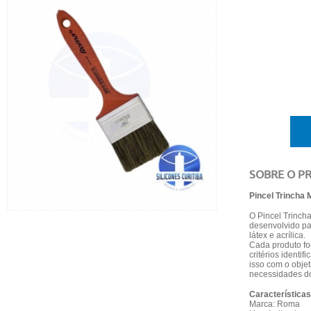
SOBRE O P
Pincel Trincha
O Pincel Trinch
desenvolvido par
látex e acrílica.
Cada produto f
critérios identi
isso com o obje
necessidades d
Características
Marca: Roma