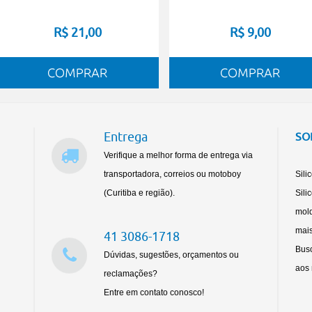
R$ 21,00
R$ 9,00
Entrega
SO
Verifique a melhor forma de entrega via
transportadora, correios ou motoboy
Sili
(Curitiba e região).
Sili
mold
mais
41 3086-1718
Busc
Dúvidas, sugestões, orçamentos ou
aos 
reclamações?
Entre em contato conosco!